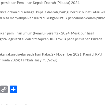
 persiapan Pemilihan Kepala Daerah (Pilkada) 2024.
calonkan diri sebagai kepala daerah, baik gubernur, bupati, atau wa
lai bisa menyampaikan bukti dukungan untuk pencalonan dalam pilka
aikan pemilihan umum (Pemilu) Serentak 2024. Meskipun hasil
ggota legislatif sudah ditetapkan, KPU fokus pada persiapan Pilkada
kan akan digelar pada hari Rabu, 27 November 2021. Kami di KPU
ilkada 2024,” tambah Hasyim. (*/
dwi
)
T
C
S
el
o
h
e
p
ar