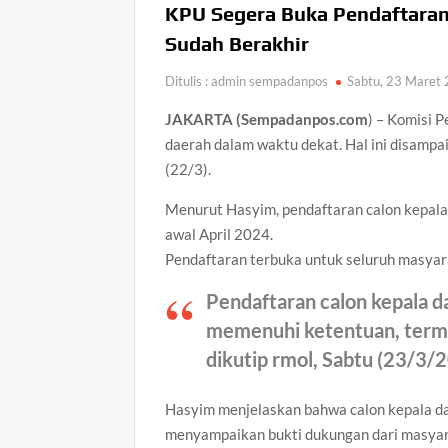
KPU Segera Buka Pendaftaran
Satlantas Polres Kepulauan Anambas Bersama
Sudah Berakhir
Ajak Warga Semarakkan HUT Ke-81 RI
Progres 80 Persen, Rehab Rumah Tida
Ditulis : admin sempadanpos
Sabtu, 23 Maret 
JAKARTA (Sempadanpos.com
) – Komisi 
Satresnarkoba Polresta Tanjungpinang Gagal
daerah dalam waktu dekat. Hal ini disamp
Ditangkap dan Dua WNA Diburu
(22/3).
Dandim 0315/Tanjungpinang Sambut P
Menurut Hasyim, pendaftaran calon kepala
awal April 2024.
Keluarga David Setiawan Donasikan Mobil Op
Selatan, Perkuat Pelayanan Sosial bagi Masy
Pendaftaran terbuka untuk seluruh masya
Kapal Pompong Terbalik Usai Bertolak dari
Pendaftaran calon kepala d
memenuhi ketentuan, terma
dikutip rmol, Sabtu (23/3/
Hasyim menjelaskan bahwa calon kepala da
menyampaikan bukti dukungan dari masyara