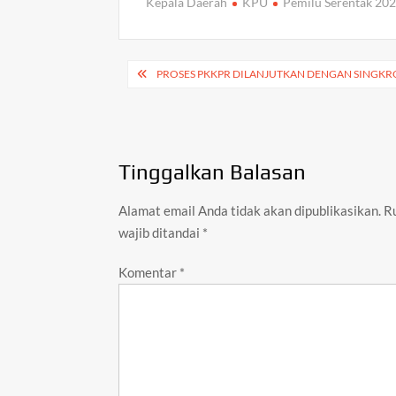
Kepala Daerah
KPU
Pemilu Serentak 20
s
b
er
A
o
Navigasi
p
o
PROSES PKKPR DILANJUTKAN DENGAN SINGKRO
pos
p
k
Tinggalkan Balasan
Alamat email Anda tidak akan dipublikasikan.
R
wajib ditandai
*
Komentar
*