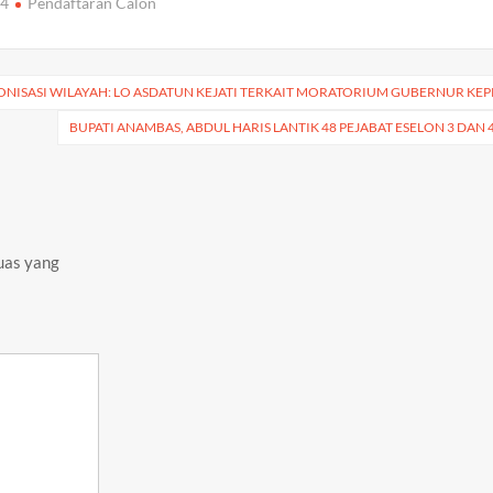
24
Pendaftaran Calon
gr
y
e
a
Li
m
n
NISASI WILAYAH: LO ASDATUN KEJATI TERKAIT MORATORIUM GUBERNUR KEP
k
BUPATI ANAMBAS, ABDUL HARIS LANTIK 48 PEJABAT ESELON 3 DAN 
uas yang