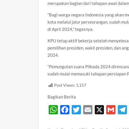
merupakan bagian dari tahapan awal dalam
“Bagi warga negara Indonesia yang akan men
kota melalui jalur perseorangan, sudah mu
di April 2024,” tegasnya.
KPU tetap aktif bekerja setelah menyeles
pemilihan presiden, wakil presiden, dan an
2024.
“Pemungutan suara Pilkada 2024 direncana
sudah mulai memasuki tahapan persiapan P
Post Views:
1,157
Bagikan Berita
W
F
T
E
X
G
h
ac
w
m
m
at
e
itt
ail
ail