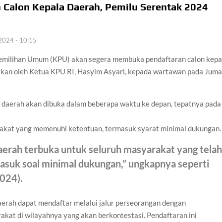
 Calon Kepala Daerah, Pemilu Serentak 2024
 Dishub dan Jasa Raharja Bagikan Bendera Merah Putih,
k Layak Huni TMMD Ke-129 Terus Dikebut
2024 - 10:15
Pemilihan Umum (KPU) akan segera membuka pendaftaran calon kepa
kan Penyelundupan 3 Kg Sabu dari Malaysia, Dua Kurir
aikan oleh Ketua KPU RI, Hasyim Asyari, kepada wartawan pada Juma
anglima TNI dan Para Kepala Staf TNI di Dabo Singkep
 daerah akan dibuka dalam beberapa waktu ke depan, tepatnya pada
erasional untuk Masjid Jami’ Alhidayah Toapaya
arakat
rakat yang memenuhi ketentuan, termasuk syarat minimal dukungan.
 Pelabuhan Sri Bintan Pura, Lima Penumpang Selamat
aerah terbuka untuk seluruh masyarakat yang tela
suk soal minimal dukungan,” ungkapnya seperti
2024).
erah dapat mendaftar melalui jalur perseorangan dengan
kat di wilayahnya yang akan berkontestasi. Pendaftaran ini