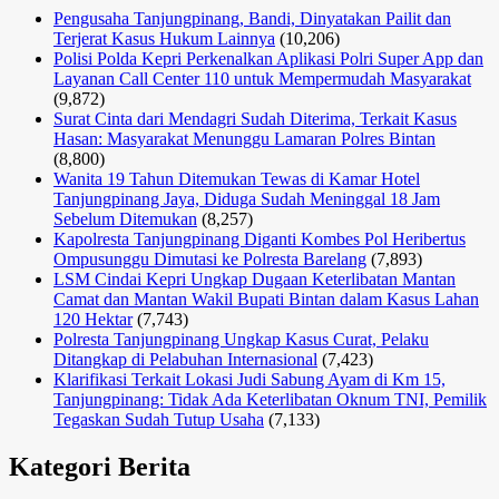
Pengusaha Tanjungpinang, Bandi, Dinyatakan Pailit dan
Terjerat Kasus Hukum Lainnya
(10,206)
Polisi Polda Kepri Perkenalkan Aplikasi Polri Super App dan
Layanan Call Center 110 untuk Mempermudah Masyarakat
(9,872)
Surat Cinta dari Mendagri Sudah Diterima, Terkait Kasus
Hasan: Masyarakat Menunggu Lamaran Polres Bintan
(8,800)
Wanita 19 Tahun Ditemukan Tewas di Kamar Hotel
Tanjungpinang Jaya, Diduga Sudah Meninggal 18 Jam
Sebelum Ditemukan
(8,257)
Kapolresta Tanjungpinang Diganti Kombes Pol Heribertus
Ompusunggu Dimutasi ke Polresta Barelang
(7,893)
LSM Cindai Kepri Ungkap Dugaan Keterlibatan Mantan
Camat dan Mantan Wakil Bupati Bintan dalam Kasus Lahan
120 Hektar
(7,743)
Polresta Tanjungpinang Ungkap Kasus Curat, Pelaku
Ditangkap di Pelabuhan Internasional
(7,423)
Klarifikasi Terkait Lokasi Judi Sabung Ayam di Km 15,
Tanjungpinang: Tidak Ada Keterlibatan Oknum TNI, Pemilik
Tegaskan Sudah Tutup Usaha
(7,133)
Kategori Berita