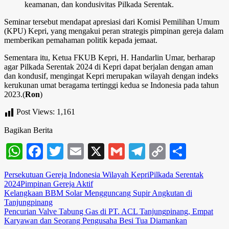
keamanan, dan kondusivitas Pilkada Serentak.
Seminar tersebut mendapat apresiasi dari Komisi Pemilihan Umum
(KPU) Kepri, yang mengakui peran strategis pimpinan gereja dalam
memberikan pemahaman politik kepada jemaat.
Sementara itu, Ketua FKUB Kepri, H. Handarlin Umar, berharap
agar Pilkada Serentak 2024 di Kepri dapat berjalan dengan aman
dan kondusif, mengingat Kepri merupakan wilayah dengan indeks
kerukunan umat beragama tertinggi kedua se Indonesia pada tahun
2023.(
Ron
)
Post Views:
1,161
Bagikan Berita
WhatsApp
Facebook
Twitter
Email
X
Gmail
Telegram
Copy
Share
Link
Persekutuan Gereja Indonesia Wilayah Kepri
Pilkada Serentak
2024
Pimpinan Gereja Aktif
Navigasi
Kelangkaan BBM Solar Mengguncang Supir Angkutan di
Tanjungpinang
pos
Pencurian Valve Tabung Gas di PT. ACL Tanjungpinang, Empat
Karyawan dan Seorang Pengusaha Besi Tua Diamankan