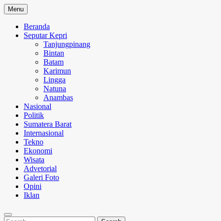
Skip
Menu
to
content
Beranda
Seputar Kepri
Tanjungpinang
Bintan
Batam
Karimun
Lingga
Natuna
Anambas
Nasional
Politik
Sumatera Barat
Internasional
Tekno
Ekonomi
Wisata
Advetorial
Galeri Foto
Opini
Iklan
Search
Search