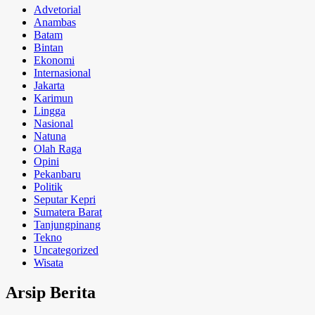
Advetorial
Anambas
Batam
Bintan
Ekonomi
Internasional
Jakarta
Karimun
Lingga
Nasional
Natuna
Olah Raga
Opini
Pekanbaru
Politik
Seputar Kepri
Sumatera Barat
Tanjungpinang
Tekno
Uncategorized
Wisata
Arsip Berita