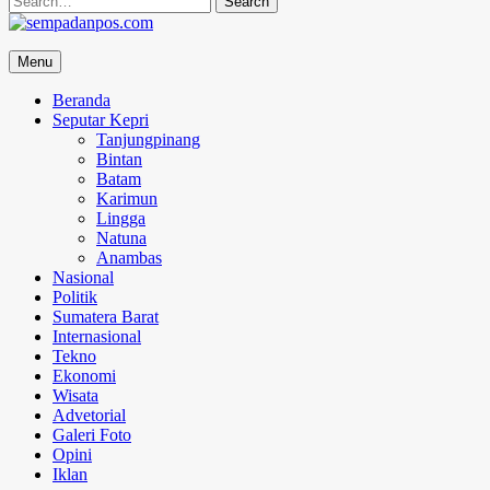
for:
sempadanpos.com
Menu
Menyampaikan Berita Dengan Analisa
Beranda
Seputar Kepri
Tanjungpinang
Bintan
Batam
Karimun
Lingga
Natuna
Anambas
Nasional
Politik
Sumatera Barat
Internasional
Tekno
Ekonomi
Wisata
Advetorial
Galeri Foto
Opini
Iklan