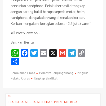
pencurian handphone. Pelaku berhasil ditangkap
dengan barang bukti berupa sepeda motor, helm,
handphone, dan pakaian yang dikenakan korban.
Korban mengalami kerugian sebesar 2,5 juta.(
Lanni
)
Post Views:
665
Bagikan Berita
W
F
T
E
X
G
T
C
h
ac
w
m
m
el
o
S
at
e
itt
ail
ail
e
p
h
Pemalsuan Emas
Polresta Tanjungpinang
ringkus
s
b
er
gr
y
ar
Pelaku Curas
Ungkap Sindikat
A
o
a
Li
e
p
o
m
n
Navigasi
p
k
k
TRADISI HALAL BIHALAL POLDA KEPRI: MEMPERERAT
pos