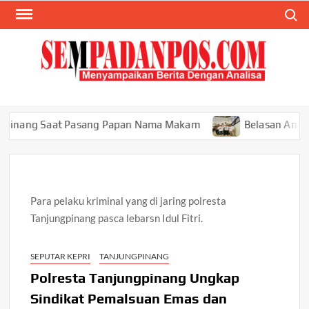
Skip
Search
to
content
SEM
Menyam
Berita
Ana
ng Saat Pasang Papan Nama Makam
Belasan Anggota PW
Para pelaku kriminal yang di jaring polresta
Tanjungpinang pasca lebarsn Idul Fitri.
SEPUTAR KEPRI
TANJUNGPINANG
Polresta Tanjungpinang Ungkap
Sindikat Pemalsuan Emas dan