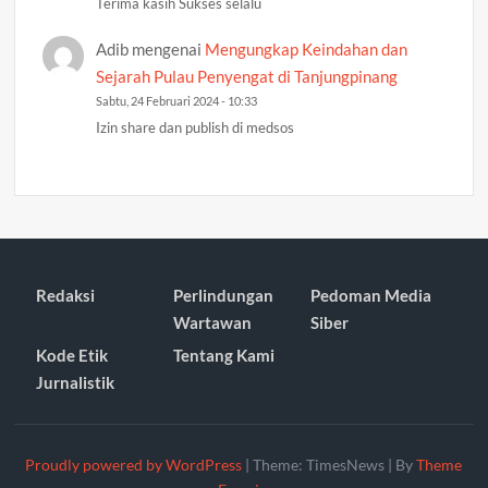
Terima kasih Sukses selalu
Adib
mengenai
Mengungkap Keindahan dan
Sejarah Pulau Penyengat di Tanjungpinang
Sabtu, 24 Februari 2024 - 10:33
Izin share dan publish di medsos
Redaksi
Perlindungan
Pedoman Media
Wartawan
Siber
Kode Etik
Tentang Kami
Jurnalistik
Proudly powered by WordPress
|
Theme: TimesNews
|
By
Theme