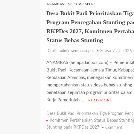
ANAMBAS
SEPUTAR KEPRI
Warga Meninggal Dunia Mendadak di Kawasan
Desa Bukit Padi Prioritaskan Tig
Makam
Program Pencegahan Stunting pa
Belasan Anggota PWI Kepri Mundur, Nilai Rua
RKPDes 2027, Komitmen Pertah
Ketegangan di Meja Makan: Ketika Ruang Dial
Status Bebas Stunting
Satlantas Polres Kepulauan Anambas Bersama D
Ditulis : admin sempadanpos
Selasa, 7 Juli 2026 
Warga Semarakkan HUT Ke-81 RI
Progres 80 Persen, Rehab Rumah Tidak Laya
ANAMBAS (Sempadanpos.com) – Pemerinta
Bukit Padi, Kecamatan Jemaja Timur, Kabupa
Kepulauan Anambas, menegaskan komitmenn
mempertahankan status desa bebas stunting 
penetapan sejumlah program prioritas dalam
Kerja Pemerintah …
READ MORE
Desa Bukit Padi Prioritaskan Tiga Program Pen
Komitmen Pertahankan Status Bebas Stuntin
on
Stunting pada RKPDes 2027
Comment
Desa