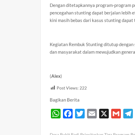
Dengan ditetapkannya program-program pri
pencegahan stunting dapat berjalan lebih e
kini masih bebas dari kasus stunting dapat
Kegiatan Rembuk Stunting ditutup dengan 
dan masyarakat dalam mewujudkan generasi 
(
Alex
)
Post Views:
222
Bagikan Berita
W
F
T
E
X
G
h
ac
w
m
m
at
e
itt
ail
ail
Desa Bukit Padi Prioritaskan Tiga Program 