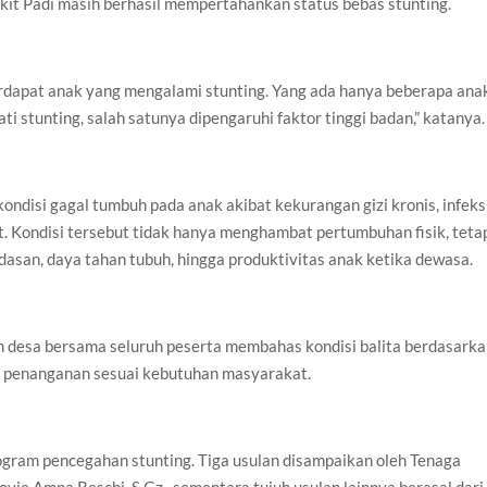
kit Padi masih berhasil mempertahankan status bebas stunting.
terdapat anak yang mengalami stunting. Yang ada hanya beberapa ana
i stunting, salah satunya dipengaruhi faktor tinggi badan,” katanya.
ndisi gagal tumbuh pada anak akibat kekurangan gizi kronis, infeks
t. Kondisi tersebut tidak hanya menghambat pertumbuhan fisik, teta
san, daya tahan tubuh, hingga produktivitas anak ketika dewasa.
h desa bersama seluruh peserta membahas kondisi balita berdasark
i penanganan sesuai kebutuhan masyarakat.
gram pencegahan stunting. Tiga usulan disampaikan oleh Tenaga