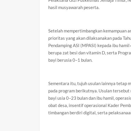
Pelaksana Gizi Puskesmas Jemaja Timur, No
hasil musyawarah peserta.
Setelah mempertimbangkan kemampuan ang
prioritas yang akan dilaksanakan pada T
Pendamping ASI (MPASI) kepada ibu hamil 
berupa zat besi dan vitamin D, serta Progr
bayi berusia 0–1 bulan.
Sementara itu, tujuh usulan lainnya tetap
pada program berikutnya. Usulan tersebu
bayi usia 0–23 bulan dan ibu hamil, opera
obat desa, insentif operasional Kader Pem
timbangan berdiri digital, serta pelaksana