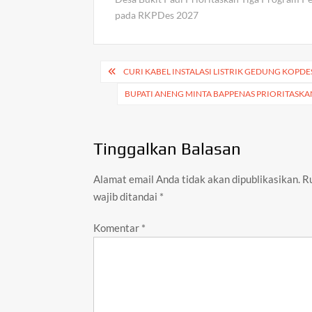
s
b
er
pada RKPDes 2027
A
o
p
o
Navigasi
CURI KABEL INSTALASI LISTRIK GEDUNG KOPDE
p
k
pos
BUPATI ANENG MINTA BAPPENAS PRIORITAS
Tinggalkan Balasan
Alamat email Anda tidak akan dipublikasikan.
R
wajib ditandai
*
Komentar
*