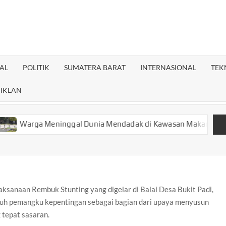
ANPOS.COM
AL
POLITIK
SUMATERA BARAT
INTERNASIONAL
TEK
IKLAN
a Meninggal Dunia Mendadak di Kawasan Makam Pahlawan Tan
ksanaan Rembuk Stunting yang digelar di Balai Desa Bukit Padi,
ruh pemangku kepentingan sebagai bagian dari upaya menyusun
 tepat sasaran.