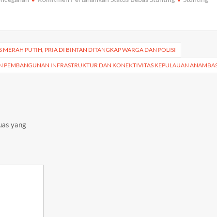
gr
y
e
a
Li
m
n
S MERAH PUTIH, PRIA DI BINTAN DITANGKAP WARGA DAN POLISI
k
KAN PEMBANGUNAN INFRASTRUKTUR DAN KONEKTIVITAS KEPULAUAN ANAMBA
uas yang