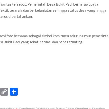
oritas tersebut, Pemerintah Desa Bukit Padi berharap upaya
fektif, terarah, dan berkelanjutan sehingga status desa yang hingga
 terus dipertahankan.
sesi foto bersama sebagai simbol komitmen seluruh unsur pemerinta
Bukit Padi yang sehat, cerdas, dan bebas stunting.
T
C
S
el
o
h
e
p
ar
Pencegahan
Komitmen Pertahankan Status Bebas Stunting
Stunting