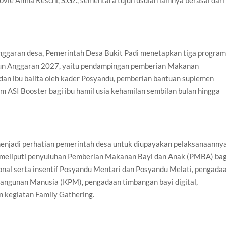
vie Amna Reschi, S.Gz., sementara tujuh usulan lainnya berasal dari
garan desa, Pemerintah Desa Bukit Padi menetapkan tiga progra
ahun Anggaran 2027, yaitu pendampingan pemberian Makanan
dan ibu balita oleh kader Posyandu, pemberian bantuan suplemen
am ASI Booster bagi ibu hamil usia kehamilan sembilan bulan hingga
 menjadi perhatian pemerintah desa untuk diupayakan pelaksanaanny
t meliputi penyuluhan Pemberian Makanan Bayi dan Anak (PMBA) bag
sional serta insentif Posyandu Mentari dan Posyandu Melati, pengada
bangunan Manusia (KPM), pengadaan timbangan bayi digital,
an kegiatan Family Gathering.