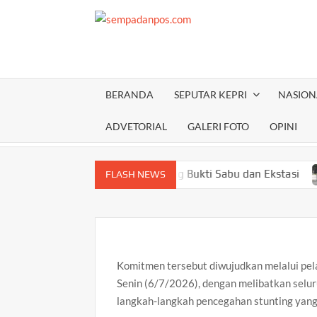
Skip
to
content
SEMPAD
Menyampaikan
Berita Dengan
Analisa
BERANDA
SEPUTAR KEPRI
NASION
ADVETORIAL
GALERI FOTO
OPINI
Diamankan dengan Barang Bukti Sabu dan Ekstasi
Warg
FLASH NEWS
Komitmen tersebut diwujudkan melalui pela
Senin (6/7/2026), dengan melibatkan selu
langkah-langkah pencegahan stunting yang