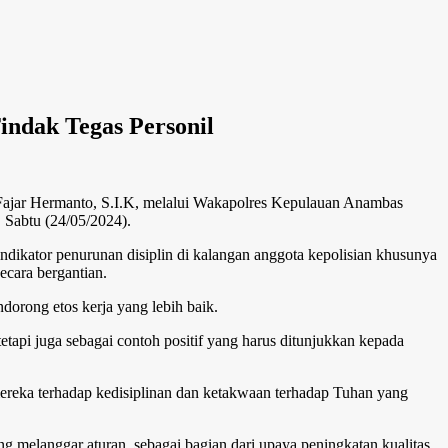
indak Tegas Personil
Fajar Hermanto, S.I.K, melalui Wakapolres Kepulauan Anambas
 Sabtu (24/05/2024).
ndikator penurunan disiplin di kalangan anggota kepolisian khusunya
ecara bergantian.
dorong etos kerja yang lebih baik.
tetapi juga sebagai contoh positif yang harus ditunjukkan kepada
mereka terhadap kedisiplinan dan ketakwaan terhadap Tuhan yang
 melanggar aturan, sebagai bagian dari upaya peningkatan kualitas