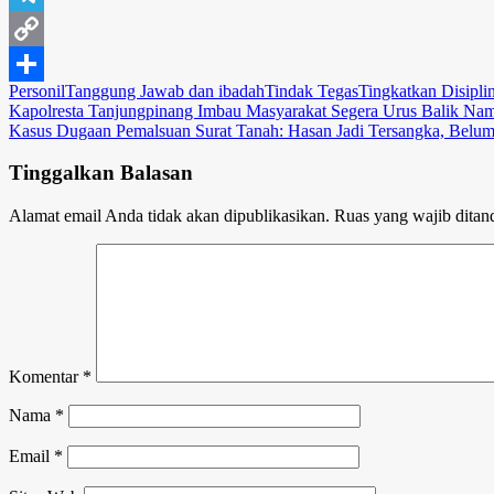
Telegram
Copy
Personil
Tanggung Jawab dan ibadah
Tindak Tegas
Tingkatkan Disipli
Link
Share
Navigasi
Kapolresta Tanjungpinang Imbau Masyarakat Segera Urus Balik Na
Kasus Dugaan Pemalsuan Surat Tanah: Hasan Jadi Tersangka, Belum 
pos
Tinggalkan Balasan
Alamat email Anda tidak akan dipublikasikan.
Ruas yang wajib ditan
Komentar
*
Nama
*
Email
*