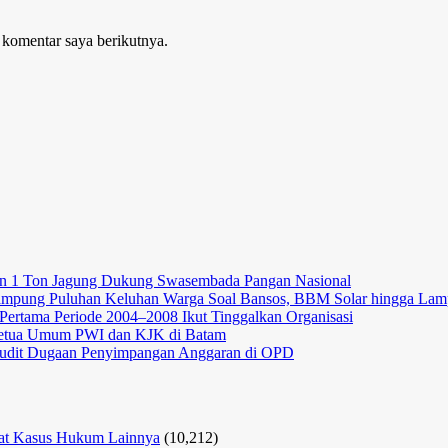
 komentar saya berikutnya.
lkan 1 Ton Jagung Dukung Swasembada Pangan Nasional
ampung Puluhan Keluhan Warga Soal Bansos, BBM Solar hingga Lam
Pertama Periode 2004–2008 Ikut Tinggalkan Organisasi
n Ketua Umum PWI dan KJK di Batam
k Audit Dugaan Penyimpangan Anggaran di OPD
erat Kasus Hukum Lainnya
(10,212)