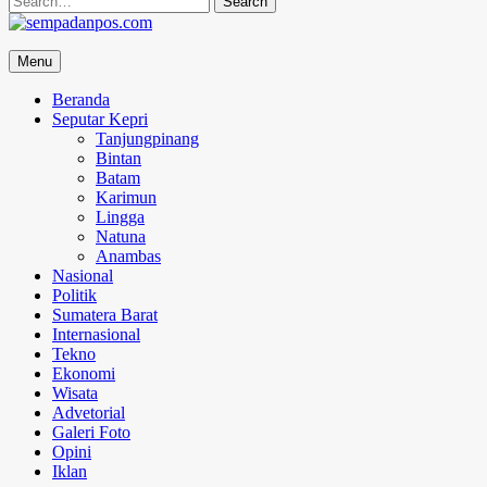
for:
sempadanpos.com
Menu
Menyampaikan Berita Dengan Analisa
Beranda
Seputar Kepri
Tanjungpinang
Bintan
Batam
Karimun
Lingga
Natuna
Anambas
Nasional
Politik
Sumatera Barat
Internasional
Tekno
Ekonomi
Wisata
Advetorial
Galeri Foto
Opini
Iklan