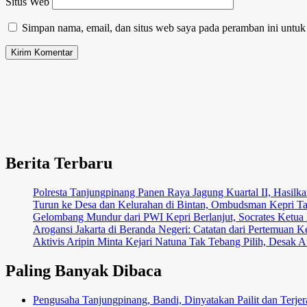
Situs Web
Simpan nama, email, dan situs web saya pada peramban ini untuk
Berita Terbaru
Polresta Tanjungpinang Panen Raya Jagung Kuartal II, Hasi
Turun ke Desa dan Kelurahan di Bintan, Ombudsman Kepri T
Gelombang Mundur dari PWI Kepri Berlanjut, Socrates Ketua 
Arogansi Jakarta di Beranda Negeri: Catatan dari Pertemua
Aktivis Aripin Minta Kejari Natuna Tak Tebang Pilih, Desa
Paling Banyak Dibaca
Pengusaha Tanjungpinang, Bandi, Dinyatakan Pailit dan Terj