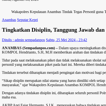
Wakapolres Kepulauan Anambas Tindak Tegas Personil guna T
Anambas
Seputar Kepri
Tingkatkan Disiplin, Tanggung Jawab da
Ditulis : admin sempadanpos
Sabtu, 25 Mei 2024 - 23:42
ANAMBAS (Sempadanpos.com) –
Dalam upaya meningkatkan disi
KOMPOL Hendrianto, S.H, M.H memberikan arahan dan tindakan disip
Tidur pada saat melaksanakan piket dan tidak melaksanakan sholat s
personil yang melaksanakan piket pada hari ini. Mereka diberi tindak
Tindakan tersebut diharapkan menjadi pengingat dan motivasi bagi pe
“Sikap disiplin merupakan nilai utama yang harus dimiliki oleh setiap
masyarakat,” ujar Wakapolres Kepulauan Anambas KOMPOL Hendri
Dengan adanya tindakan disiplin ini, diharapkan seluruh personil P
maha esa.
AKBP Apri Fajar Hermanto, S.I.K., menegaskan bahwa tindakan serup