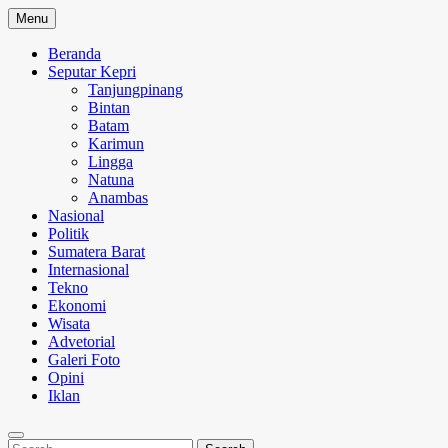
Skip
Menu
to
content
Beranda
Seputar Kepri
Tanjungpinang
Bintan
Batam
Karimun
Lingga
Natuna
Anambas
Nasional
Politik
Sumatera Barat
Internasional
Tekno
Ekonomi
Wisata
Advetorial
Galeri Foto
Opini
Iklan
Search
Search