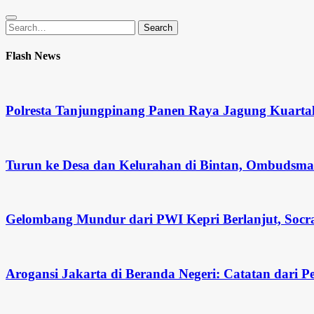
Search
Search
for:
Flash News
Polresta Tanjungpinang Panen Raya Jagung Kuarta
Turun ke Desa dan Kelurahan di Bintan, Ombudsm
Gelombang Mundur dari PWI Kepri Berlanjut, Socra
Arogansi Jakarta di Beranda Negeri: Catatan dar