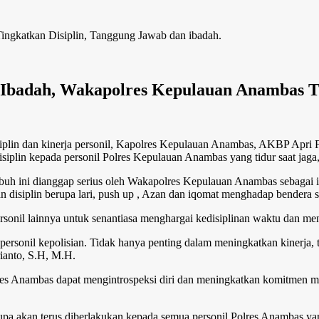
ingkatkan Disiplin, Tanggung Jawab dan ibadah.
n Ibadah, Wakapolres Kepulauan Anambas T
plin dan kinerja personil, Kapolres Kepulauan Anambas, AKBP Apri 
lin kepada personil Polres Kepulauan Anambas yang tidur saat jaga,
ubuh ini dianggap serius oleh Wakapolres Kepulauan Anambas sebagai i
an disiplin berupa lari, push up , Azan dan iqomat menghadap bendera s
rsonil lainnya untuk senantiasa menghargai kedisiplinan waktu dan men
 personil kepolisian. Tidak hanya penting dalam meningkatkan kinerja, 
anto, S.H, M.H.
olres Anambas dapat mengintrospeksi diri dan meningkatkan komitmen 
a akan terus diberlakukan kepada semua personil Polres Anambas yang