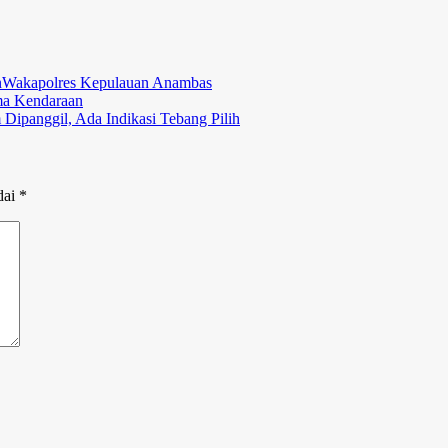
n
Wakapolres Kepulauan Anambas
ma Kendaraan
Dipanggil, Ada Indikasi Tebang Pilih
dai
*