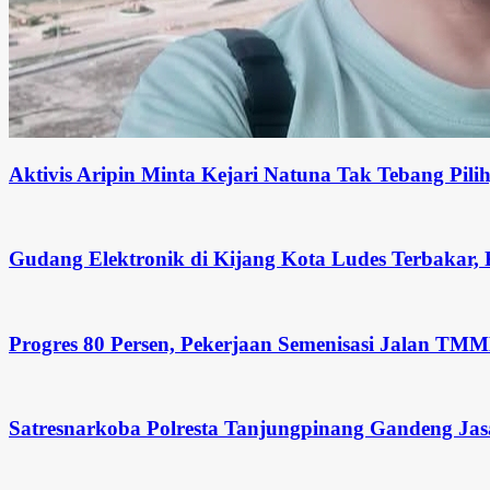
Aktivis Aripin Minta Kejari Natuna Tak Tebang Pi
Gudang Elektronik di Kijang Kota Ludes Terbakar, 
Progres 80 Persen, Pekerjaan Semenisasi Jalan TM
Satresnarkoba Polresta Tanjungpinang Gandeng Jas