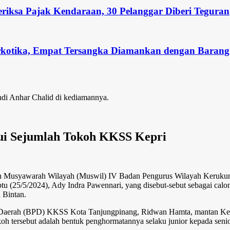
eriksa Pajak Kendaraan, 30 Pelanggar Diberi Teguran
rkotika, Empat Tersangka Diamankan dengan Barang 
i Anhar Chalid di kediamannya.
ui Sejumlah Tokoh KKSS Kepri
n Musyawarah Wilayah (Muswil) IV Badan Pengurus Wilayah Kerukun
tu (25/5/2024), Ady Indra Pawennari, yang disebut-sebut sebagai ca
 Bintan.
s Daerah (BPD) KKSS Kota Tanjungpinang, Ridwan Hamta, mantan Ket
h tersebut adalah bentuk penghormatannya selaku junior kepada senio