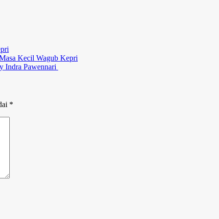
pri
Masa Kecil Wagub Kepri
 Indra Pawennari
dai
*