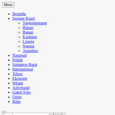
Skip
Menu
to
content
Beranda
Seputar Kepri
Tanjungpinang
Bintan
Batam
Karimun
Lingga
Natuna
Anambas
Nasional
Politik
Sumatera Barat
Internasional
Tekno
Ekonomi
Wisata
Advetorial
Galeri Foto
Opini
Iklan
Search
Search