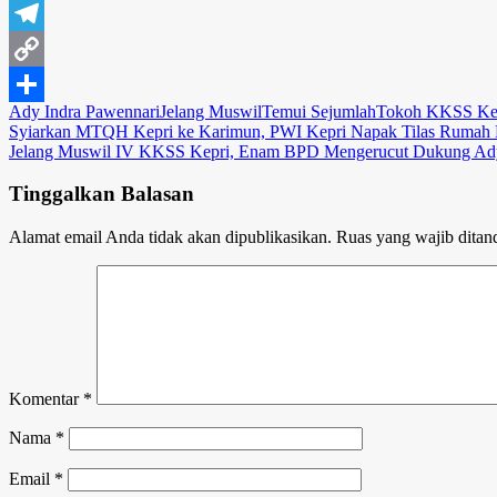
Gmail
Telegram
Copy
Ady Indra Pawennari
Jelang Muswil
Temui Sejumlah
Tokoh KKSS Ke
Link
Share
Navigasi
Syiarkan MTQH Kepri ke Karimun, PWI Kepri Napak Tilas Rumah 
Jelang Muswil IV KKSS Kepri, Enam BPD Mengerucut Dukung Ady
pos
Tinggalkan Balasan
Alamat email Anda tidak akan dipublikasikan.
Ruas yang wajib ditan
Komentar
*
Nama
*
Email
*