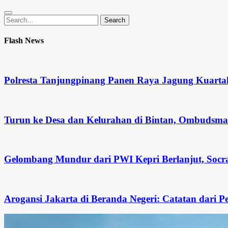
Search
Search
for:
Flash News
Polresta Tanjungpinang Panen Raya Jagung Kuarta
Turun ke Desa dan Kelurahan di Bintan, Ombudsm
Gelombang Mundur dari PWI Kepri Berlanjut, Socra
Arogansi Jakarta di Beranda Negeri: Catatan dar