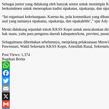
Sebagai junior yang didukung oleh banyak senior untuk memimpin K
berkomitmen untuk menerapkan tradisi sipakatau, sipakaraja, dan sipa
“Ini organisasi kekeluargaan. Karena itu, pola komunikasi yang di
asal yang namanya sipakatau, sipakaraja, dan sipakalebbi’,” ujar Ad
Meski didukung sejumlah tokoh KKSS Kepri untuk mencalonkan diri,
hak suara, yaitu para pengurus daerah kabupaten/kota, provinsi, pusat
Sebagaimana diberitakan sebelumnya, menjelang pelaksanaan Muswil
Pawennari, Wakil Sekretaris KKSS Kepri, Amrullah Rasal, Sekret
Post Views:
1,374
Bagikan Berita
WhatsApp
Facebook
Twitter
Email
X