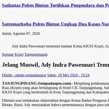
Satlantas Polres Bintan Tertibkan Pengendara dan P
Satresnarkoba Polres Bintan Ungkap Dua Kasus Na
Jumat, Agustus 07, 2026
Ady Indra Pawennari menemui mantan Ketua KKSS Kepri, And
Seputar Kepri
Tanjungpinang
Jelang Muswil, Ady Indra Pawennari Tem
Ditulis : admin sempadanpos
Sabtu, 18 Mei 2024 - 19:24
TANJUNGPINANG (Sempadanpos.com)–
Menjelang pelaksanaa
Riau (Kepri) yang akan berlangsung di Hotel CK Tanjungpinang, Sab
KKSS Kepri yang berdomisili di Kota Tanjungpinang dan Kabupaten
Ditemui usai melakukan silaturrahmi dengan Ketua Badan Penguru
Bintan, Basri, Ady menyatakan bahwa pertemuannya dengan para toko