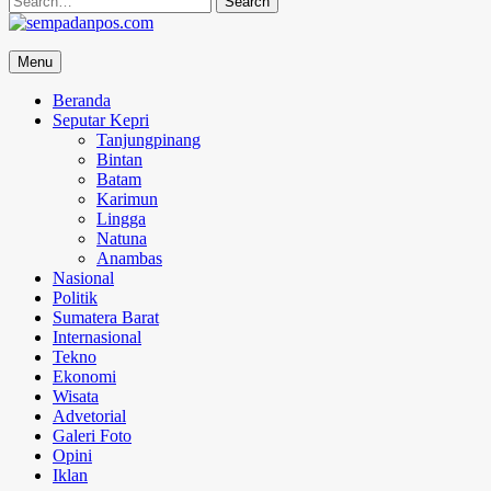
for:
sempadanpos.com
Menu
Menyampaikan Berita Dengan Analisa
Beranda
Seputar Kepri
Tanjungpinang
Bintan
Batam
Karimun
Lingga
Natuna
Anambas
Nasional
Politik
Sumatera Barat
Internasional
Tekno
Ekonomi
Wisata
Advetorial
Galeri Foto
Opini
Iklan