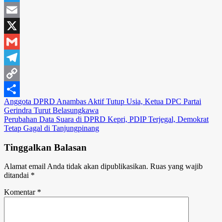
Twitter
Email
X
Gmail
Telegram
Copy
Navigasi
Anggota DPRD Anambas Aktif Tutup Usia, Ketua DPC Partai
Link
Share
Gerindra Turut Belasungkawa
pos
Perubahan Data Suara di DPRD Kepri, PDIP Terjegal, Demokrat
Tetap Gagal di Tanjungpinang
Tinggalkan Balasan
Alamat email Anda tidak akan dipublikasikan.
Ruas yang wajib
ditandai
*
Komentar
*