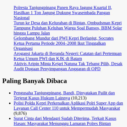
Polresta Tanjungpinang Panen Raya Jagung Kuartal II,
Hasilkan 1 Ton Jagung Dukung Swasembada Pangan
Nasional
Turun ke Desa dan Kelurahan di Bintan, Ombudsman Kepri
Tampung Puluhan Keluhan Warga Soal Bansos, BBM Solar
hingga Lampu Jalan
Gelombang Mundur dari PWI Kepri Berlanjut, Socrates
Ketua Pertama Periode 2004–2008 Ikut Tinggalkan
Organisasi
Arogansi Jakarta di Beranda Negeri: Catatan dari Pertemuan
Ketua Umum PWI dan KJK di Batam
Aktivis Aripin Minta Kejari Natuna Tak Tebang Pilih, Desak
Audit Dugaan Penyimpangan Anggaran di OPD
Paling Banyak Dibaca
Pengusaha Tanjungpinang, Bandi, Dinyatakan Pailit dan
Terjerat Kasus Hukum Lainnya
(10,213)
Polisi Polda Kepri Perkenalkan Aplikasi Polri Super App dan
Layanan Call Center 110 untuk Mempermudah Masyarakat
(9,876)
Surat Cinta dari Mendagri Sudah Diterima, Terkait Kasus
Hasan: Masyarakat Menunggu Lamaran Polres Bintan