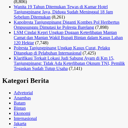
(8,806)
Wanita 19 Tahun Ditemukan Tewas di Kamar Hotel
Tanjungpinang Jaya, Diduga Sudah Meninggal 18 Jam
Sebelum Ditemukan
(8,261)
Kapolresta Tanjungpinang Diganti Kombes Pol Heribertus
Ompusunggu Dimutasi ke Polresta Barelang
(7,898)
LSM Cindai Kepri Ungkap Dugaan Keterlibatan Mantan
Camat dan Mantan Wakil Bupati Bintan dalam Kasus Lahan
120 Hektar
(7,748)
Polresta Tanjungpinang Ungkap Kasus Curat, Pelaku
Ditangkap di Pelabuhan Internasional
(7,425)
Klarifikasi Terkait Lokasi Judi Sabung Ayam di Km 15,
Tanjungpinang: Tidak Ada Keterlibatan Oknum TNI, Pemilik
Tegaskan Sudah Tutup Usaha
(7,141)
Kategori Berita
Advetorial
Anambas
Batam
Bintan
Ekonomi
Internasional
Jakarta