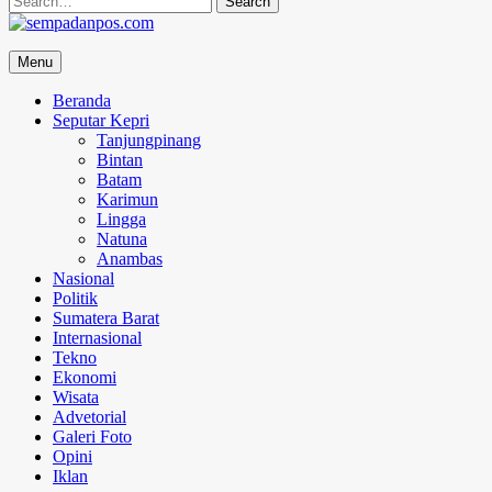
for:
sempadanpos.com
Menu
Menyampaikan Berita Dengan Analisa
Beranda
Seputar Kepri
Tanjungpinang
Bintan
Batam
Karimun
Lingga
Natuna
Anambas
Nasional
Politik
Sumatera Barat
Internasional
Tekno
Ekonomi
Wisata
Advetorial
Galeri Foto
Opini
Iklan