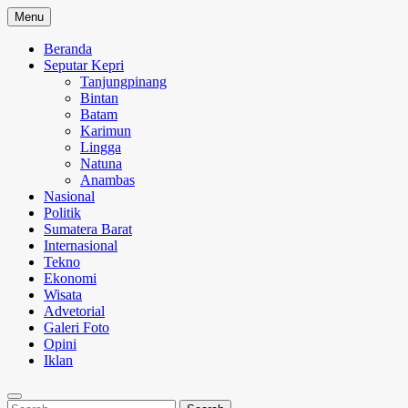
Skip
Menu
to
content
Beranda
Seputar Kepri
Tanjungpinang
Bintan
Batam
Karimun
Lingga
Natuna
Anambas
Nasional
Politik
Sumatera Barat
Internasional
Tekno
Ekonomi
Wisata
Advetorial
Galeri Foto
Opini
Iklan
Search
Search