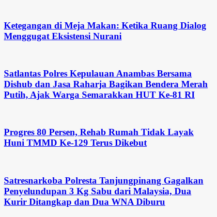
Ketegangan di Meja Makan: Ketika Ruang Dialog
Menggugat Eksistensi Nurani
Satlantas Polres Kepulauan Anambas Bersama
Dishub dan Jasa Raharja Bagikan Bendera Merah
Putih, Ajak Warga Semarakkan HUT Ke-81 RI
Progres 80 Persen, Rehab Rumah Tidak Layak
Huni TMMD Ke-129 Terus Dikebut
Satresnarkoba Polresta Tanjungpinang Gagalkan
Penyelundupan 3 Kg Sabu dari Malaysia, Dua
Kurir Ditangkap dan Dua WNA Diburu