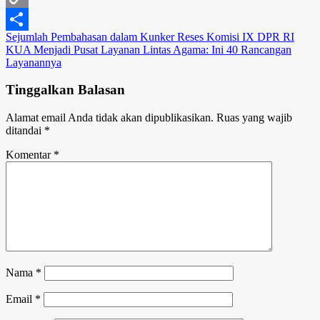
Copy
Navigasi
Sejumlah Pembahasan dalam Kunker Reses Komisi IX DPR RI
Link
Share
KUA Menjadi Pusat Layanan Lintas Agama: Ini 40 Rancangan
pos
Layanannya
Tinggalkan Balasan
Alamat email Anda tidak akan dipublikasikan.
Ruas yang wajib
ditandai
*
Komentar
*
Nama
*
Email
*