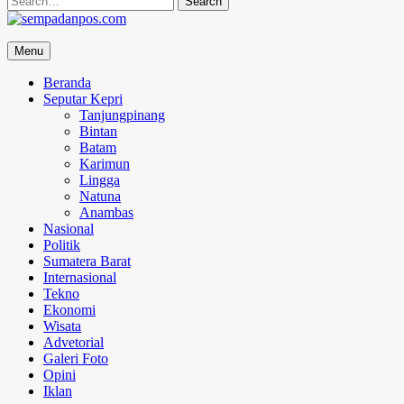
for:
sempadanpos.com
Menu
Menyampaikan Berita Dengan Analisa
Beranda
Seputar Kepri
Tanjungpinang
Bintan
Batam
Karimun
Lingga
Natuna
Anambas
Nasional
Politik
Sumatera Barat
Internasional
Tekno
Ekonomi
Wisata
Advetorial
Galeri Foto
Opini
Iklan