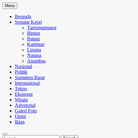
Skip
Menu
to
content
Beranda
Seputar Kepri
Tanjungpinang
Bintan
Batam
Karimun
Lingga
Natuna
Anambas
Nasional
Politik
Sumatera Barat
Internasional
Tekno
Ekonomi
Wisata
Advetorial
Galeri Foto
Opini
Iklan
Search
Search