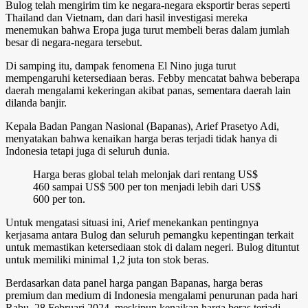
Bulog telah mengirim tim ke negara-negara eksportir beras seperti
Thailand dan Vietnam, dan dari hasil investigasi mereka
menemukan bahwa Eropa juga turut membeli beras dalam jumlah
besar di negara-negara tersebut.
Di samping itu, dampak fenomena El Nino juga turut
mempengaruhi ketersediaan beras. Febby mencatat bahwa beberapa
daerah mengalami kekeringan akibat panas, sementara daerah lain
dilanda banjir.
Kepala Badan Pangan Nasional (Bapanas), Arief Prasetyo Adi,
menyatakan bahwa kenaikan harga beras terjadi tidak hanya di
Indonesia tetapi juga di seluruh dunia.
Harga beras global telah melonjak dari rentang US$
460 sampai US$ 500 per ton menjadi lebih dari US$
600 per ton.
Untuk mengatasi situasi ini, Arief menekankan pentingnya
kerjasama antara Bulog dan seluruh pemangku kepentingan terkait
untuk memastikan ketersediaan stok di dalam negeri. Bulog dituntut
untuk memiliki minimal 1,2 juta ton stok beras.
Berdasarkan data panel harga pangan Bapanas, harga beras
premium dan medium di Indonesia mengalami penurunan pada hari
Rabu, 28 Februari 2024, meskipun kenaikan harga beras terjadi