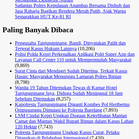
Satlantas Polres Kepulauan Anambas Bersama Dishub dan
Jasa Raharja Bagikan Bendera Merah Putih, Ajak Warga
Semarakkan HUT Ke-81 RI
Paling Banyak Dibaca
Pengusaha Tanjungpinang, Bandi, Dinyatakan Pailit dan
Terjerat Kasus Hukum Lainnya
(10,206)
Polisi Polda Kepri Perkenalkan Aplikasi Polri Super App dan
Layanan Call Center 110 untuk Mempermudah Masyarakat
(9,869)
Surat Cinta dari Mendagri Sudah Diterima, Terkait Kasus
Hasan: Masyarakat Menunggu Lamaran Polres Bintan
(8,798)
Wanita 19 Tahun Ditemukan Tewas di Kamar Hotel
Tanjungpinang Jaya, Diduga Sudah Meninggal 18 Jam
Sebelum Ditemukan
(8,257)
Kapolresta Tanjungpinang Diganti Kombes Pol Heribertus
Ompusunggu Dimutasi ke Polresta Barelang
(7,893)
LSM Cindai Kepri Ungkap Dugaan Keterlibatan Mantan
Camat dan Mantan Wakil Bupati Bintan dalam Kasus Lahan
120 Hektar
(7,743)
Polresta Tanjungpinang Ungkap Kasus Curat, Pelaku
Ditangkap di Pelabuhan Internasional
(7,420)